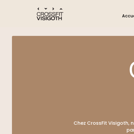
Accue
Chez CrossFit Visigoth,
par