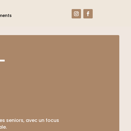
ments
T
s seniors, avec un focus
ale.