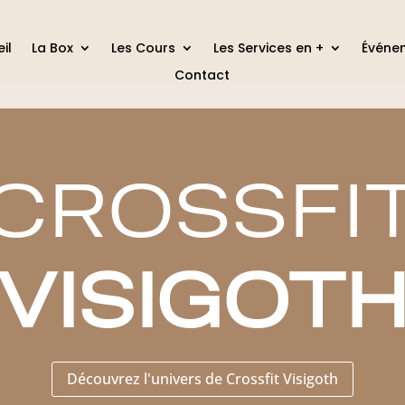
il
La Box
Les Cours
Les Services en +
Événe
Contact
CROSSFI
VISIGOT
Découvrez l'univers de Crossfit Visigoth