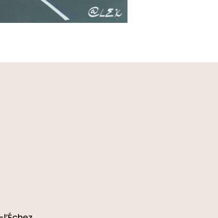
l’Échez