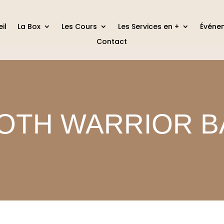
il
La Box
Les Cours
Les Services en +
Événe
Contact
GOTH WARRIOR B