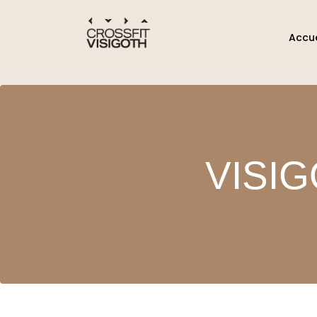
Accue
VISI