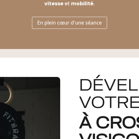
vitesse
et
mobilité
.
En plein cœur d'une séance
DÉVEL
VOTRE
À CRO