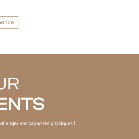
séance
UR
ENTS
llenger vos capacités physiques !