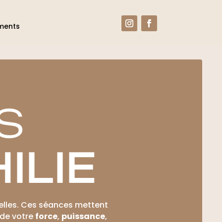
ments
S
ILIE
lles. Ces séances mettent
 de votre
force
,
puissance
,