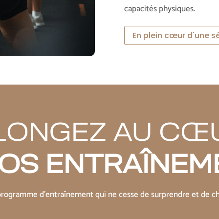
capacités physiques.
En plein cœur d'une 
LONGEZ AU CŒ
NOS ENTRAÎNEM
rogramme d’entraînement qui ne cesse de surprendre et de cha