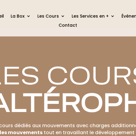
il
La Box
Les Cours
Les Services en +
Événe
Contact
LES COUR
ALTÉROPH
cours dédiés aux mouvements avec charges additionne
 des mouvements
tout en travaillant le développement